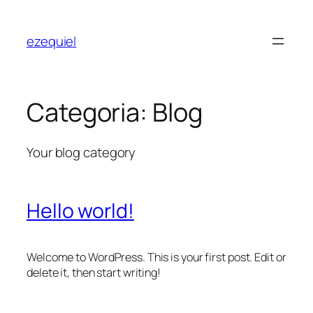
Pular
para
ezequiel
o
conteúdo
Categoria:
Blog
Your blog category
Hello world!
Welcome to WordPress. This is your first post. Edit or
delete it, then start writing!